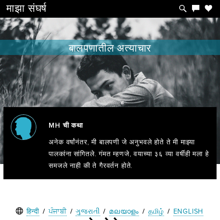
माझा
संघर्ष
बालपणातील अत्याचार
MH ची कथा
अनेक वर्षांनंतर, मी बालपणी जे अनुभवले होते ते मी माझ्या
पालकांना सांगितले. गंमत म्हणजे, वयाच्या ३६ व्या वर्षीही मला हे
समजले नाही की ते गैरवर्तन होते.
हिन्दी
/
ਪੰਜਾਬੀ
/
ગુજરાતી
/
മലയാളം
/
தமிழ்
/
ENGLISH