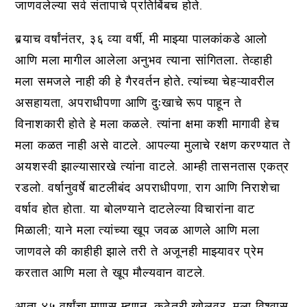
जाणवलेल्या सर्व संतापाचे प्रतिबिंबच होते.
बर्‍याच वर्षांनंतर, ३६ व्या वर्षी, मी माझ्या पालकांकडे आलो
आणि मला मागील आलेला अनुभव त्याना सांगितला. तेव्हाही
मला समजले नाही की हे गैरवर्तन होते.
त्यांच्या चेहऱ्यावरील
असहायता, अपराधीपणा आणि दुःखाचे रूप पाहून ते
विनाशकारी होते हे मला कळले. त्यांना क्षमा कशी मागावी हेच
मला कळत नाही असे वाटले. आपल्या मुलाचे रक्षण करण्यात ते
अयशस्वी झाल्यासारखे त्यांना वाटले. आम्ही तासनतास एकत्र
रडलो. वर्षानुवर्षे बाटलीबंद अपराधीपणा, राग आणि निराशेचा
वर्षाव होत होता. या बोलण्याने दाटलेल्या विचारांना वाट
मिळाली; याने मला त्यांच्या खूप जवळ आणले आणि मला
जाणवले की काहीही झाले तरी ते अजूनही माझ्यावर प्रेम
करतात आणि मला ते खूप मौल्यवान वाटले.
आता ४५ वर्षांचा माणूस म्हणून, कुठेतरी खोलवर, मला विश्वास