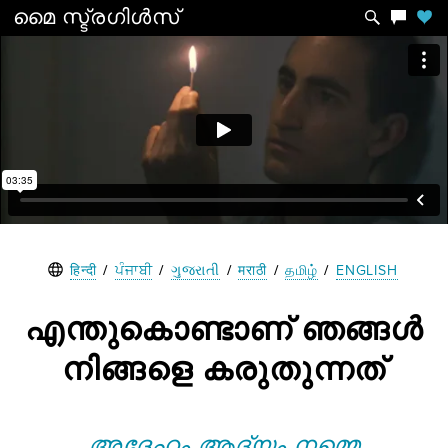
മൈ
സ്ട്രഗിൾസ്
हिन्दी
/
ਪੰਜਾਬੀ
/
ગુજરાતી
/
मराठी
/
தமிழ்
/
ENGLISH
എന്തുകൊണ്ടാണ് ഞങ്ങൾ
നിങ്ങളെ കരുതുന്നത്
അദ്ദേഹം ആദ്യം നമ്മെ