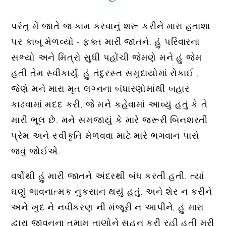
પરંતુ મેં જાતે જ કામ કરવાનું શરૂ કરીને મારા હતાશા
પર કાબૂ મેળવ્યો - ફક્ત મારી જાતને. હું પરિવારના
સભ્યો અને મિત્રો સુધી પહોંચી જેમણે મને હું જેમ
હતી તેમ સ્વીકાર્યું. હું તંદુરસ્ત સમુદાયોમાં રોકાઈ ,
જેણે મને મારા મૃત લગ્નના બંધારણોમાંથી બહાર
કાઢવામાં મદદ કરી, જે મને કહેવામાં આવ્યું હતું કે તે
મારી ભૂલ છે. મને સમજાયું કે મારે જરૂરી બિનશરતી
પ્રેમ અને સ્વીકૃતિ મેળવવા માટે મારે ભગવાન પાસે
જવું જોઈએ.
વર્ષોથી હું મારી જાતને અંદરથી બંધ કરતી હતી. ત્યાં
ઘણું ભાવનાત્મક નુકસાન થયું હતું, અને શેર ન કરીને
અને ખુદ ને નવીકરણ ની મંજૂરી ન આપીને, હું મારા
દ્વારા જીવનના તમામ તાણોને સહન કરી રહી હતી મરી