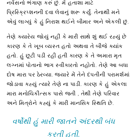
નર્વસનો ભંગાણ કરું છું. મેં હતાશા માટે
પ્રિસ્ક્રિપ્શનની દવા લેવાનું શરૂ કર્યું. તેનાથી મને
એવું લાગ્યું કે હું નિરાશ થઈને બીમાર અને એકલી છું.
તેણે ક્યારેય જોયું નહીં કે મારી સાથે શું થઈ રહ્યું છે
કારણ કે તે ખૂબ વ્યસ્ત હતો અથવા તે બીજે ક્યાંક
હતો. હું છૂટી પડી રહી હતી કારણ કે તે અમારા મૃત
લગ્નમાં પોતાનો ભાગ સ્વીકારતો નહોતો. તેણે આ બધા
દોષ મારા પર ઠેરવ્યા. જ્યારે મેં તેને દંપતીની પરામર્શમાં
જોડાવા કહ્યું ત્યારે તેણે ના પાડી. કારણ કે હું એકલા
મારા મનોચિકીત્સક પાસે જતી , તેથી તેણે પરિવાર
અને મિત્રોને કહ્યું કે મારી માનસિક સ્થિતિ છે.
વર્ષોથી હું મારી જાતને અંદરથી બંધ
કરતી હતી.