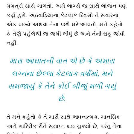
મમત્રો સાથે ગાળતો. અમે ભાગ્યે જ સાથે ભોજન પણ
કર્યું હશે. અઠવાડિયાના કેટલાક દિવસો તે સવારના
એક વાગ્યે અથવા તેના પછી ઘરે આવતો, મને કહેતો
કે તેણે પહેલેથી જ જમી લીધું છે અને તેની રાહ જોવી
નહીં.
મારા આઘાતની વાત એ છે કે અમારા
લગ્નના છેલ્લા કેટલાક વર્ષોમાં, મને
સમજાયું કે તેને કોઈ બીજું મળી ગયું
છે.
તે મને કહેતો કે તે મારી સાથે ભાવનાત્મક, માનસિક
અને શારિરીક રીતે સમાપ્ત થઇ ચુક્યો છે, પરંતુ તેના