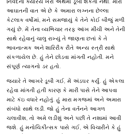
નિવેદનો ક્યારેય ખરા અર્થમાં ડૂબી શકતા નથી. મારા
આઘાતની વાત એ છે કે અમારા લગ્નના છેલ્લા
કેટલાક વર્ષોમાં, મને સમજાયું કે તેને કોઈ બીજું મળી
ગયું છે. મેં તેના વ્યભિચાર તરફ આંખ મીંચી અને તેની
સાથે રહેવાનું ચાલુ રાખ્યું તે જાણતા છતાં કે તે
ભાવનાત્મક અને શારિરીક રીતે અન્ય સ્ત્રી સાથે
સંકળાયેલ છે. હું તેને છોડવા માંગતી નહોતી. મને
સંપૂર્ણ ત્યાગનો ડર હતો.
જ્યારે તે આખરે ડૂબી ગઈ, મેં અંડઘર કર્યું. હું એકલા
રહેવા માંગતી હતી કારણ કે મારી પાસે તેને આપવા
માટે કંઇ વધારે નહોતું. હું મારા મગજમાં અને અમારા
સંબંધો સાથે લડી. જો હું તેના વર્તનને આગળ
ચલાવીશ, તો અમે લડીશું અને પછી તે નશામાં આવી
જશે. હું મનોચિકીત્સક પાસે ગઈ, એ વિચારીને કે હું