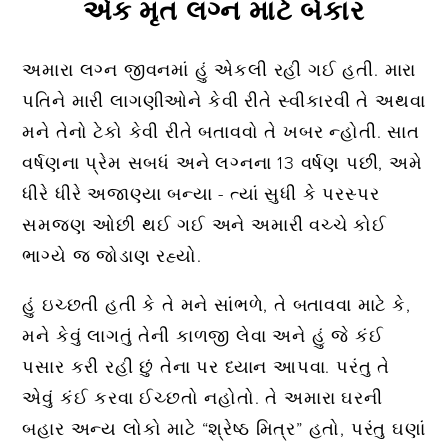
એક મૃત લગ્ન માટે બેકાર
અમારા લગ્ન જીવનમાં હું એકલી રહી ગઈ હતી. મારા
પતિને મારી લાગણીઓને કેવી રીતે સ્વીકારવી તે અથવા
મને તેનો ટેકો કેવી રીતે બતાવવો તે ખબર ન્હોતી. સાત
વર્ષણના પ્રેમ સબધં અને લગ્નના 13 વર્ષણ પછી, અમે
ધીરે ધીરે અજાણ્યા બન્યા - ત્યાં સુધી કે પરસ્પર
સમજણ ઓછી થઈ ગઈ અને અમારી વચ્ચે કોઈ
ભાગ્યે જ જોડાણ રહ્યો.
હું ઇચ્છતી હતી કે તે મને સાંભળે, તે બતાવવા માટે કે,
મને કેવું લાગતું તેની કાળજી લેવા અને હું જે કંઈ
પસાર કરી રહી છું તેના પર ધ્યાન આપવા. પરંતુ તે
એવું કંઈ કરવા ઈચ્છતો નહોતો. તે અમારા ઘરની
બહાર અન્ય લોકો માટે “શ્રેષ્ઠ મિત્ર” હતો, પરંતુ ઘણાં