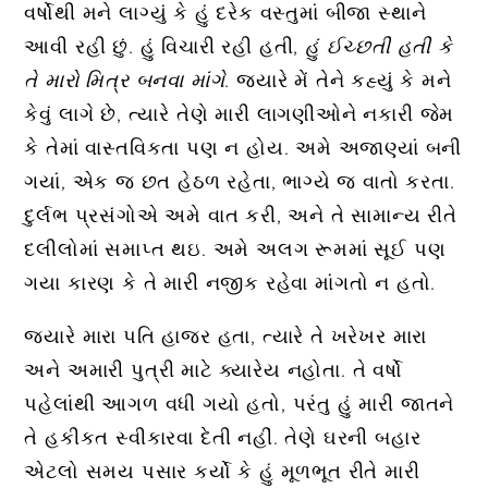
વર્ષોથી મને લાગ્યું કે હું દરેક વસ્તુમાં બીજા સ્થાને
આવી રહી છું. હું વિચારી રહી હતી,
હું ઈચ્છતી હતી કે
તે મારો મિત્ર બનવા માંગે
. જ્યારે મેં તેને કહ્યું કે મને
કેવું લાગે છે, ત્યારે તેણે મારી લાગણીઓને નકારી જેમ
કે તેમાં વાસ્તવિકતા પણ ન હોય. અમે અજાણ્યાં બની
ગયાં, એક જ છત હેઠળ રહેતા, ભાગ્યે જ વાતો કરતા.
દુર્લભ પ્રસંગોએ અમે વાત કરી, અને તે સામાન્ય રીતે
દલીલોમાં સમાપ્ત થઇ. અમે અલગ રૂમમાં સૂઈ પણ
ગયા કારણ કે તે મારી નજીક રહેવા માંગતો ન હતો.
જ્યારે મારા પતિ હાજર હતા, ત્યારે તે ખરેખર મારા
અને અમારી પુત્રી માટે ક્યારેય નહોતા. તે વર્ષો
પહેલાંથી આગળ વધી ગયો હતો, પરંતુ હું મારી જાતને
તે હકીકત સ્વીકારવા દેતી નહીં. તેણે ઘરની બહાર
એટલો સમય પસાર કર્યો કે હું મૂળભૂત રીતે મારી