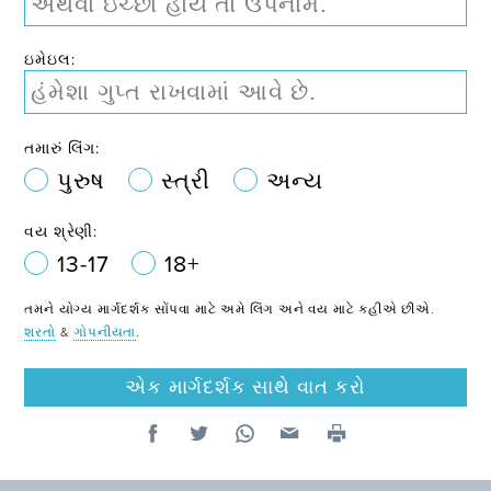
ઇમેઇલ:
તમારું લિંગ:
પુરુષ
સ્ત્રી
અન્ય
વય શ્રેણી:
13-17
18+
તમને યોગ્ય માર્ગદર્શક સોંપવા માટે અમે લિંગ અને વય માટે કહીએ છીએ.
શરતો
&
ગોપનીયતા
.