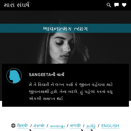
મારા
સંઘર્ષ
ભાવનાત્મક ત્યાગ
SANGEETAની વાર્તા
મેં તે વિચારી ને લગ્ન કર્યા કે જીવન વહેંચવા માટે
જીવનસાથી હશે. તેના બદલે, હું પહેલાં કરતાં વધુ
એકલી સમાપ્ત થઈ.
हिन्दी
/
ਪੰਜਾਬੀ
/
മലയാളം
/
मराठी
/
தமிழ்
/
ENGLISH